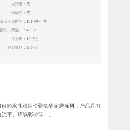
光泽度：
优
耐酸性：
优
最长干燥时间：
10分钟 小时
面积（两遍）：
4-5 ㎡
保质期：
12 个月
包装规格：
20公斤
组份的水性双组份聚氨酯耐磨
涂料
，产品具有
自流平、环氧彩砂等）。