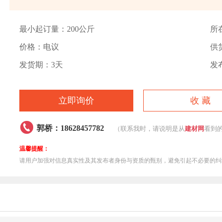
最小起订量：200公斤
所
价格：电议
供
发货期：3天
发布
立即询价
收 藏

郭桥：18628457782
（联系我时，请说明是从
建材网
看到
温馨提醒：
请用户加强对信息真实性及其发布者身份与资质的甄别，避免引起不必要的