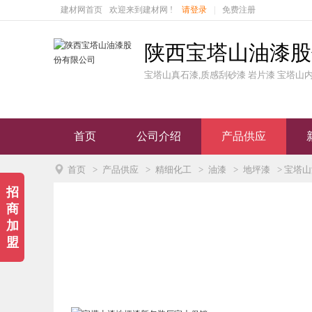
建材网首页
欢迎来到建材网 !
请登录
|
免费注册
陕西宝塔山油漆股
宝塔山真石漆,质感刮砂漆 岩片漆 宝塔山内
首页
公司介绍
产品供应

首页
>
产品供应
>
精细化工
>
油漆
>
地坪漆
> 宝塔
招
商
加
盟