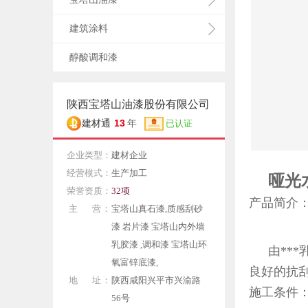
建筑涂料
醇酸调和漆
陕西宝塔山油漆股份有限公司
13
建材通
年
已认证
企业类型：
建材企业
经营模式：
生产加工
哑光
荣誉资质：
32项
产品简介
主 营：
宝塔山真石漆,质感刮砂
漆 岩片漆 宝塔山内外墙
乳胶漆 ,调和漆 宝塔山环
由***
氧富锌底漆,
良好的抗
地 址：
陕西咸阳兴平市兴渝路
施工条件
56号