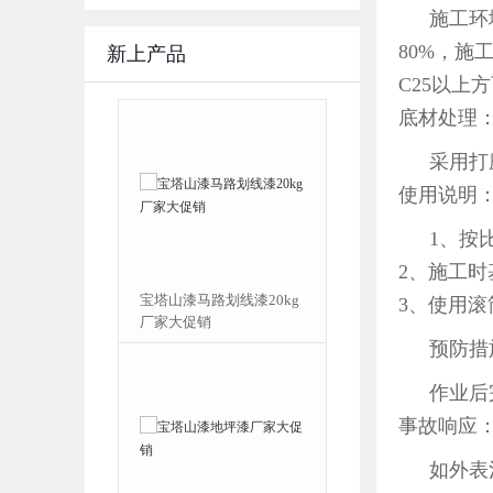
施工环
80%，
新上产品
C25以上
底材处理
采用打
使用说明
1、按
2、施工
氧富锌底漆9月
宝塔山漆马路划线漆20kg
3、使用滚
促销活动
厂家大促销
预防措
作业后
事故响应
如外表