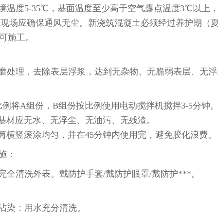
境温度5-35℃，基面温度至少高于空气露点温度3℃以上
施工现场应确保通风无尘。新浇筑混凝土必须经过养护期（夏
方可施工。
：
磨处理，去除表层浮浆，达到无杂物、无脆弱表层、无浮
：
比例将A组份，B组份按比例使用电动搅拌机搅拌3-5分钟
时基材应无水、无浮尘、无油污、无残渣。
筒横竖滚涂均匀，并在45分钟内使用完，避免胶化浪费。
施：
完全清洗外表。戴防护手套/戴防护眼罩/戴防护***。
：
沾染：用水充分清洗。