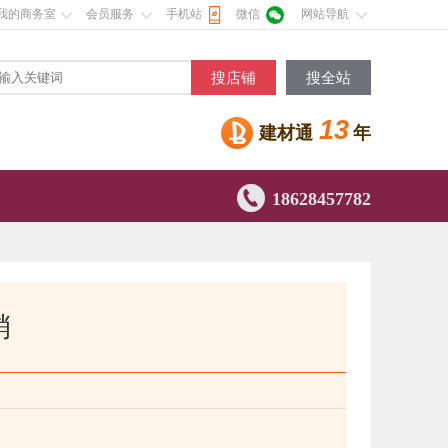
我的商务室
会员服务
手机站
微信
网站导航
搜店铺
搜全站
13
建材通
年

18628457782
销