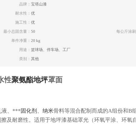
品牌：
宝塔山漆
耐水性：
优
施工性：
优
最小总固含量：
50
每公斤涂刷
单件净重：
20 kg
用途：
篮球场、停车场、工厂
类别：
其他
水性
聚氨酯
地坪
罩面
：
乳液、***
固化剂
、
纳米
骨料等混合配制而成的A组份和B
刮擦及耐磨性。适用于地坪漆基础罩光（环氧平涂、环氧
：